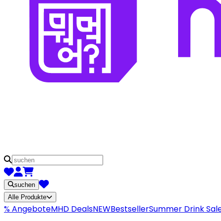
suchen
Alle Produkte
% Angebote
MHD Deals
NEW
Bestseller
Summer Drink Sal