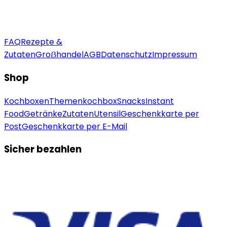
FAQ
Rezepte &
Zutaten
Groẞhandel
AGB
Datenschutz
Impressum
Shop
Kochboxen
Themenkochbox
Snacks
Instant
Food
Getränke
Zutaten
Utensil
Geschenkkarte per
Post
Geschenkkarte per E-Mail
Sicher bezahlen