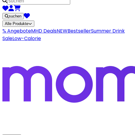
suchen
Alle Produkte
% Angebote
MHD Deals
NEW
Bestseller
Summer Drink
Sale
Low-Calorie