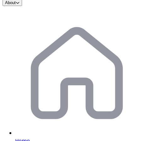
About
Home