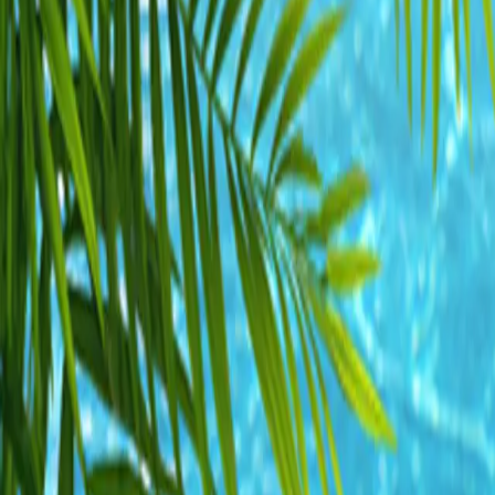
suchen
Alle Produkte
% Angebote
MHD Deals
NEW
Bestseller
Summer Drink Sal